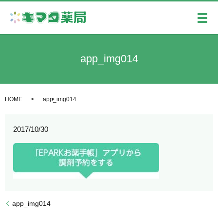
メ
app_img014
HOME
app_img014
2017/10/30
app_img014