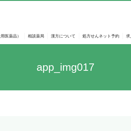
般用医薬品）
相談薬局
漢方について
処方せんネット予約
求
app_img017