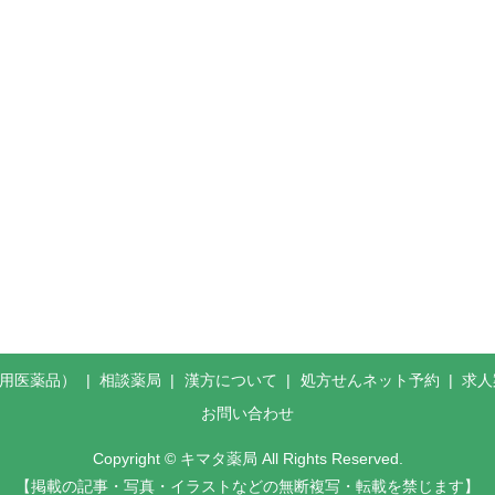
般用医薬品）
相談薬局
漢方について
処方せんネット予約
求人
お問い合わせ
Copyright © キマタ薬局 All Rights Reserved.
【掲載の記事・写真・イラストなどの無断複写・転載を禁じます】