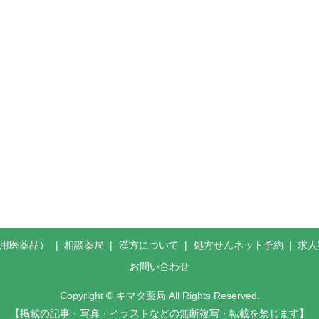
般用医薬品）
相談薬局
漢方について
処方せんネット予約
求人
お問い合わせ
Copyright © キマタ薬局 All Rights Reserved.
【掲載の記事・写真・イラストなどの無断複写・転載を禁じます】