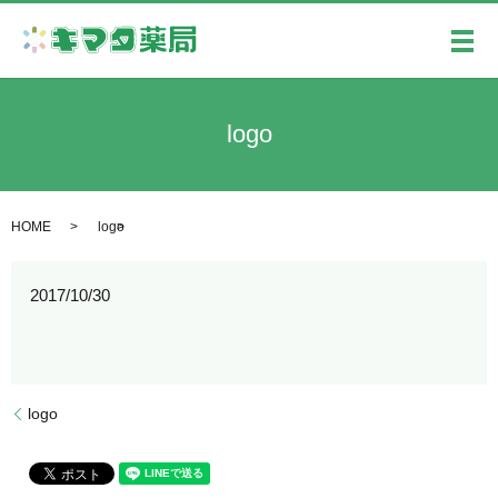
メ
logo
HOME
logo
2017/10/30
logo