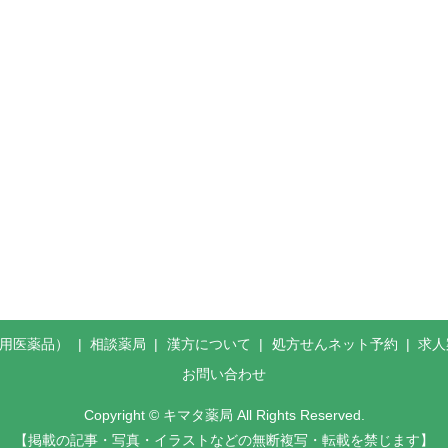
般用医薬品）
相談薬局
漢方について
処方せんネット予約
求人
お問い合わせ
Copyright © キマタ薬局 All Rights Reserved.
【掲載の記事・写真・イラストなどの無断複写・転載を禁じます】