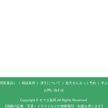
般用医薬品）
相談薬局
漢方について
処方せんネット予約
求人
お問い合わせ
Copyright © キマタ薬局 All Rights Reserved.
【掲載の記事・写真・イラストなどの無断複写・転載を禁じます】